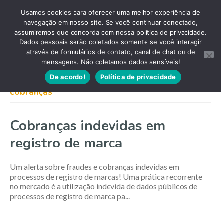
Usamos cookies para oferecer uma melhor experiência de
navegação em nosso site. Se você continuar conectado,
assumiremos que concorda com nossa política de privacidade.
Dados pessoais serão coletados somente se você interagir
através de formulários de contato, canal de chat ou de
mensagens. Não coletamos dados sensíveis!
De acordo!
Política de privacidade
cobranças
Cobranças indevidas em
registro de marca
Um alerta sobre fraudes e cobranças indevidas em
processos de registro de marcas! Uma prática recorrente
no mercado é a utilização indevida de dados públicos de
processos de registro de marca pa...