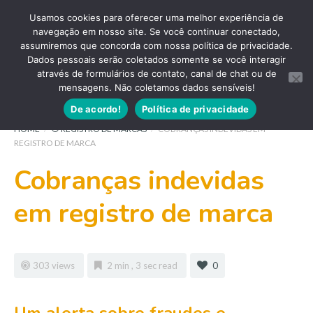
Usamos cookies para oferecer uma melhor experiência de
navegação em nosso site. Se você continuar conectado,
assumiremos que concorda com nossa política de privacidade.
Dados pessoais serão coletados somente se você interagir
através de formulários de contato, canal de chat ou de
mensagens. Não coletamos dados sensíveis!
De acordo!
Política de privacidade
HOME
/
⦿ REGISTRO DE MARCAS
/
COBRANÇAS INDEVIDAS EM
REGISTRO DE MARCA
Cobranças indevidas
em registro de marca
303 views
2 min , 3 sec read
0