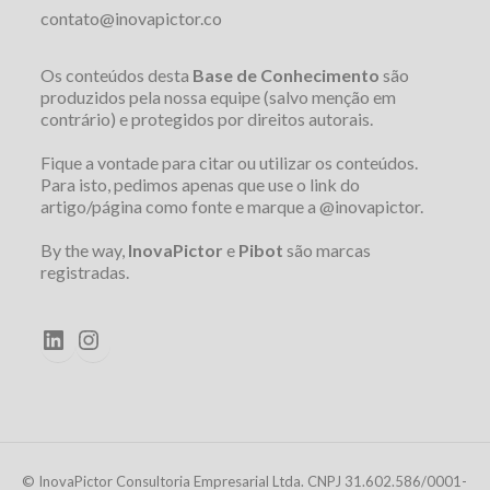
contato@inovapictor.co
Os conteúdos desta
Base de Conhecimento
são
produzidos pela nossa equipe (salvo menção em
contrário) e protegidos por direitos autorais.
Fique a vontade para citar ou utilizar os conteúdos.
Para isto, pedimos apenas que use o link do
artigo/página como fonte e marque a @inovapictor.
By the way,
InovaPictor
e
Pibot
são marcas
registradas.
LinkedIn
Instagram
© InovaPictor Consultoria Empresarial Ltda. CNPJ 31.602.586/0001-