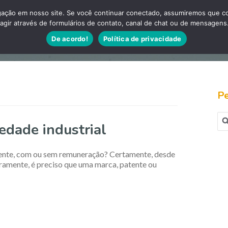
ação em nosso site. Se você continuar conectado, assumiremos que con
agir através de formulários de contato, canal de chat ou de mensagens
Artigos
Sobre es
De acordo!
Política de privacidade
Pe
Pes
edade industrial
por
atente, com ou sem remuneração? Certamente, desde
ramente, é preciso que uma marca, patente ou