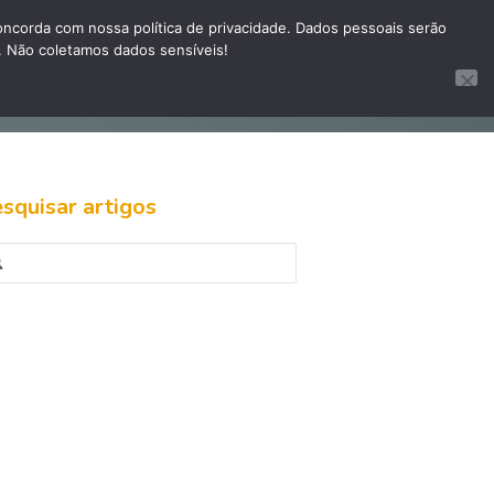
corda com nossa política de privacidade. Dados pessoais serão
. Não coletamos dados sensíveis!
te site
Site InovaPictor
Sistema Pibot
squisar artigos
quisar
: