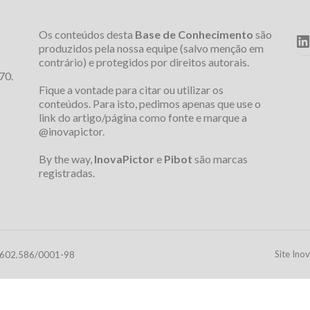
Os conteúdos desta
Base de Conhecimento
são
L
produzidos pela nossa equipe (salvo menção em
contrário) e protegidos por direitos autorais.
70.
Fique a vontade para citar ou utilizar os
conteúdos. Para isto, pedimos apenas que use o
link do artigo/página como fonte e marque a
@inovapictor.
By the way,
InovaPictor
e
Pibot
são marcas
registradas.
Site Ino
31.602.586/0001-98