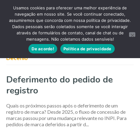
Usamos cookies para oferecer uma melhor experiência de
navegação em nosso site. Se você continuar conectado,
assumiremos que concorda com nossa política de privacidade.
Dados pessoais serão coletados somente se você interagir
através de formulários de contato, canal de chat ou de
mensagens. Não coletamos dados sensíveis!
De acordo!
Política de privacidade
Decênio
Deferimento do pedido de
registro
Quais os próximos passos após o deferimento de um
registro de marca? Desde 2025, o fluxo de concessão de
marcas passou por uma mudança relevante no INPI. Para
pedidos de marca deferidos a partir d...