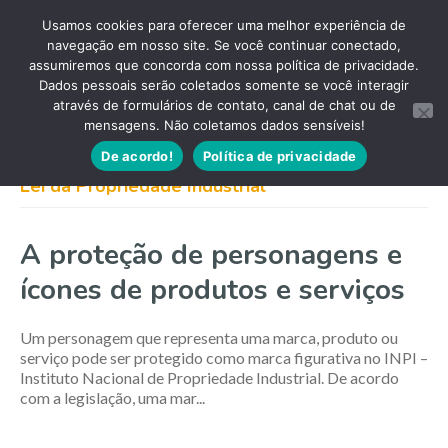
Usamos cookies para oferecer uma melhor experiência de
navegação em nosso site. Se você continuar conectado,
assumiremos que concorda com nossa política de privacidade.
Dados pessoais serão coletados somente se você interagir
através de formulários de contato, canal de chat ou de
mensagens. Não coletamos dados sensíveis!
De acordo!
Política de privacidade
Lei da Propriedade Industrial
A proteção de personagens e
ícones de produtos e serviços
Um personagem que representa uma marca, produto ou
serviço pode ser protegido como marca figurativa no INPI –
Instituto Nacional de Propriedade Industrial. De acordo
com a legislação, uma mar...