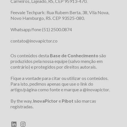
Carneiros, Lajeado, RS, CEP 95913-470.
Feevale Techpark: Rua Rubem Berta, 38, Vila Nova,
Novo Hamburgo, RS. CEP 93525-080.
Whatsapp/fone (51) 2500.0874
contato@inovapictor.co
Os conteúdos desta
Base de Conhecimento
são
produzidos pela nossa equipe (salvo menção em
contrário) e protegidos por direitos autorais.
Fique a vontade para citar ou utilizar os conteúdos.
Para isto, pedimos apenas que use o link do
artigo/página como fonte e marque a @inovapictor.
By the way,
InovaPictor
e
Pibot
são marcas
registradas.
LinkedIn
Instagram