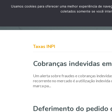
Usamos cookies para oferecer uma melhor experiência de naveg
coletados somente se você inter
Taxas INPI
Cobranças indevidas em
Um alerta sobre fraudes e cobranças indevida
recorrente no mercado é a utilização indevida
marca pa...
Deferimento do pedido d