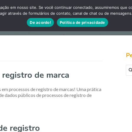
ação em nosso site. Se você continuar conectado, assumiremos que con
agir através de formulários de contato, canal de chat ou de mensagens
Artigos
Sobre es
De acordo!
Política de privacidade
Pe
Pes
 registro de marca
por
s em processos de registro de marcas! Uma prática
 de dados públicos de processos de registro de
e registro