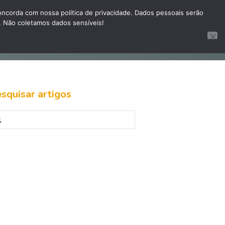
corda com nossa política de privacidade. Dados pessoais serão
. Não coletamos dados sensíveis!
te site
Site InovaPictor
Sistema Pibot
squisar artigos
quisar
: