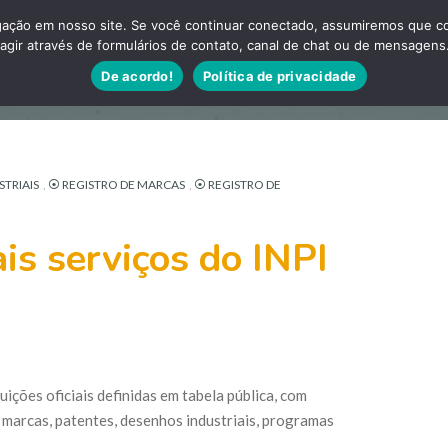
ação em nosso site. Se você continuar conectado, assumiremos que con
agir através de formulários de contato, canal de chat ou de mensagens
Artigos
Sobre es
De acordo!
Política de privacidade
TRIAIS
,
⦿ REGISTRO DE MARCAS
,
⦿ REGISTRO DE
is serviços do INPI
ições oficiais definidas em tabela pública, com
 marcas, patentes, desenhos industriais, programas