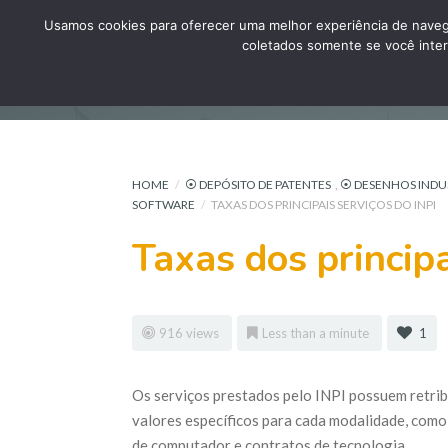
Usamos cookies para oferecer uma melhor experiência de naveg
coletados somente se você inter
HOME
/
⦿ DEPÓSITO DE PATENTES
,
⦿ DESENHOS INDUS
SOFTWARE
/
TAXAS DOS PRINCIPAIS SERVIÇOS DO INPI
Taxas dos principa
916 views
Less than a minute
1
Os serviços prestados pelo INPI possuem retribu
valores específicos para cada modalidade, como
de computador e contratos de tecnologia.