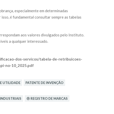
cobrança, especialmente em determinadas
 isso, é fundamental consultar sempre as tabelas
rrespondam aos valores divulgados pelo Instituto.
íveis a qualquer interessado.
ificacao-dos-servicos/tabela-de-retribuicoes-
npi-no-10_2025.pdf
E UTILIDADE
PATENTE DE INVENÇÃO
INDUSTRIAIS
⦿ REGISTRO DE MARCAS