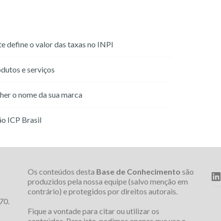
e define o valor das taxas no INPI
dutos e serviços
lher o nome da sua marca
ão ICP Brasil
Os conteúdos desta
Base de Conhecimento
são
L
produzidos pela nossa equipe (salvo menção em
contrário) e protegidos por direitos autorais.
70.
Fique a vontade para citar ou utilizar os
conteúdos. Para isto, pedimos apenas que use o