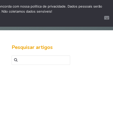
corda com nossa política de privacidade. Dados pessoais serão
. Não coletamos dados sensíveis!
te site
Site InovaPictor
Sistema Pibot
Pesquisar artigos
Pesquisar
por: