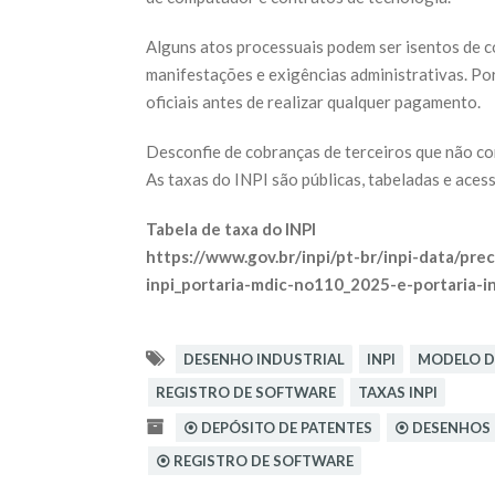
Alguns atos processuais podem ser isentos de 
manifestações e exigências administrativas. Por
oficiais antes de realizar qualquer pagamento.
Desconfie de cobranças de terceiros que não co
As taxas do INPI são públicas, tabeladas e acess
Tabela de taxa do INPI
https://www.gov.br/inpi/pt-br/inpi-data/prec
inpi_portaria-mdic-no110_2025-e-portaria-i
DESENHO INDUSTRIAL
INPI
MODELO D
REGISTRO DE SOFTWARE
TAXAS INPI
⦿ DEPÓSITO DE PATENTES
⦿ DESENHOS 
⦿ REGISTRO DE SOFTWARE