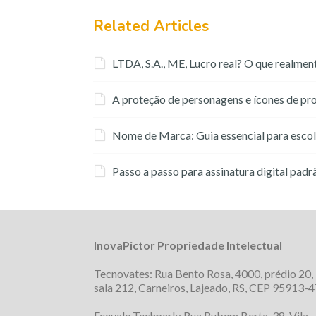
Related Articles
LTDA, S.A., ME, Lucro real? O que realment
A proteção de personagens e ícones de pro
Nome de Marca: Guia essencial para esco
Passo a passo para assinatura digital padr
InovaPictor Propriedade Intelectual
Tecnovates: Rua Bento Rosa, 4000, prédio 20,
sala 212, Carneiros, Lajeado, RS, CEP 95913-4
Feevale Techpark: Rua Rubem Berta, 38, Vila