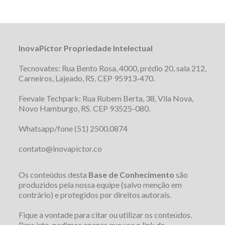
InovaPictor Propriedade Intelectual
Tecnovates: Rua Bento Rosa, 4000, prédio 20, sala 212,
Carneiros, Lajeado, RS, CEP 95913-470.
Feevale Techpark: Rua Rubem Berta, 38, Vila Nova,
Novo Hamburgo, RS. CEP 93525-080.
Whatsapp/fone (51) 2500.0874
contato@inovapictor.co
Os conteúdos desta
Base de Conhecimento
são
produzidos pela nossa equipe (salvo menção em
contrário) e protegidos por direitos autorais.
Fique a vontade para citar ou utilizar os conteúdos.
Para isto, pedimos apenas que use o link do