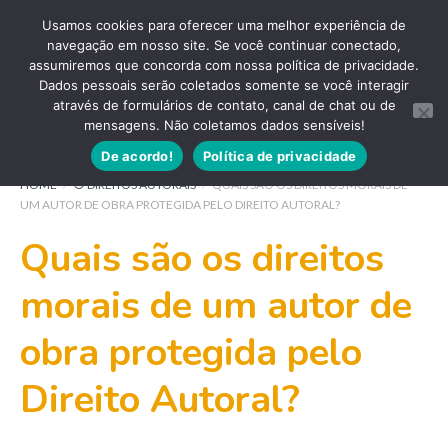
Usamos cookies para oferecer uma melhor experiência de
navegação em nosso site. Se você continuar conectado,
assumiremos que concorda com nossa política de privacidade.
Dados pessoais serão coletados somente se você interagir
através de formulários de contato, canal de chat ou de
mensagens. Não coletamos dados sensíveis!
De acordo!
Política de privacidade
HOME
/
⦿ DIREITOS AUTORAIS
/
QUAIS SÃO OS DIREITOS MORAIS DE
UM AUTOR DE OBRA PROTEGIDA PELO DIREITO AUTORAL?
Quais são os direitos
morais de um autor de
obra protegida pelo
Direito Autoral?