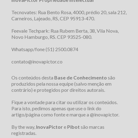
Tecnovates: Rua Bento Rosa, 4000, prédio 20, sala 212,
Carneiros, Lajeado, RS, CEP 95913-470.
Feevale Techpark: Rua Rubem Berta, 38, Vila Nova,
Novo Hamburgo, RS. CEP 93525-080.
Whatsapp/fone (51) 2500.0874
contato@inovapictor.co
Os conteúdos desta
Base de Conhecimento
são
produzidos pela nossa equipe (salvo menção em
contrário) e protegidos por direitos autorais.
Fique a vontade para citar ou utilizar os conteúdos.
Para isto, pedimos apenas que use o link do
artigo/página como fonte e marque a @inovapictor.
By the way,
InovaPictor
e
Pibot
são marcas
registradas.