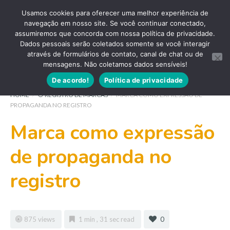
Usamos cookies para oferecer uma melhor experiência de
navegação em nosso site. Se você continuar conectado,
assumiremos que concorda com nossa política de privacidade.
Dados pessoais serão coletados somente se você interagir
através de formulários de contato, canal de chat ou de
mensagens. Não coletamos dados sensíveis!
De acordo!
Política de privacidade
HOME
/
⦿ REGISTRO DE MARCAS
/
MARCA COMO EXPRESSÃO DE
PROPAGANDA NO REGISTRO
Marca como expressão
de propaganda no
registro
875 views
1 min , 31 sec read
0