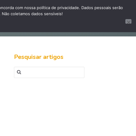
corda com nossa política de privacidade. Dados pessoais serão
. Não coletamos dados sensíveis!
te site
Site InovaPictor
Sistema Pibot
Pesquisar artigos
Pesquisar
por: