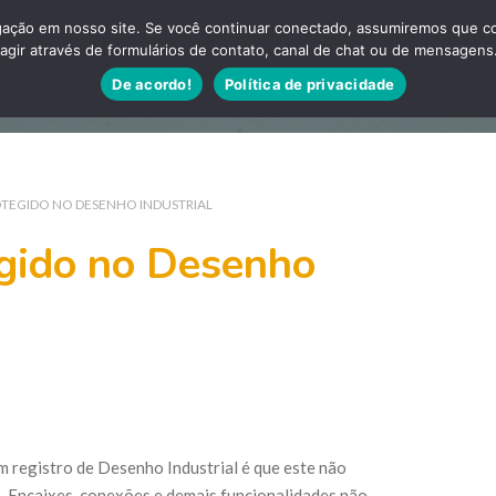
ação em nosso site. Se você continuar conectado, assumiremos que con
agir através de formulários de contato, canal de chat ou de mensagens
Artigos
Sobre es
De acordo!
Política de privacidade
OTEGIDO NO DESENHO INDUSTRIAL
egido no Desenho
 registro de Desenho Industrial é que este não
. Encaixes, conexões e demais funcionalidades não