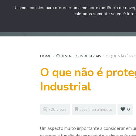
Usamos cookies para oferecer uma melhor experiência de naveg
coletados somente se você inter
HOME
/
⦿ DESENHOS INDUSTRIAIS
/
O QUE NÃO É PR
O que não é prot
Industrial
728 views
Less than a minute
0
Um aspecto muito importante a considerar em um
protege a função de um produto e sim sua forma