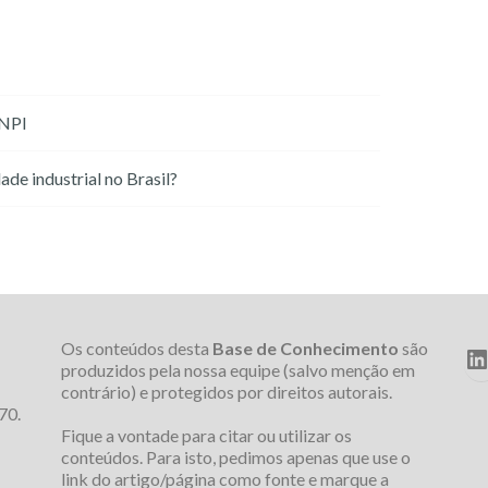
INPI
de industrial no Brasil?
Os conteúdos desta
Base de Conhecimento
são
L
produzidos pela nossa equipe (salvo menção em
contrário) e protegidos por direitos autorais.
70.
Fique a vontade para citar ou utilizar os
conteúdos. Para isto, pedimos apenas que use o
link do artigo/página como fonte e marque a