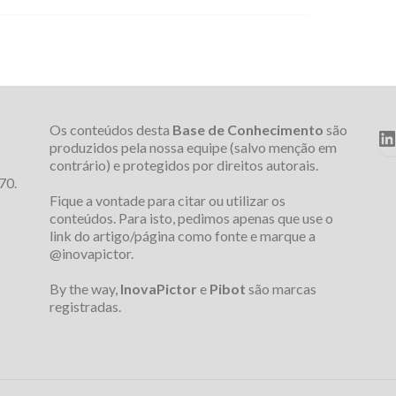
Os conteúdos desta
Base de Conhecimento
são
L
produzidos pela nossa equipe (salvo menção em
contrário) e protegidos por direitos autorais.
70.
Fique a vontade para citar ou utilizar os
conteúdos. Para isto, pedimos apenas que use o
link do artigo/página como fonte e marque a
@inovapictor.
By the way,
InovaPictor
e
Pibot
são marcas
registradas.