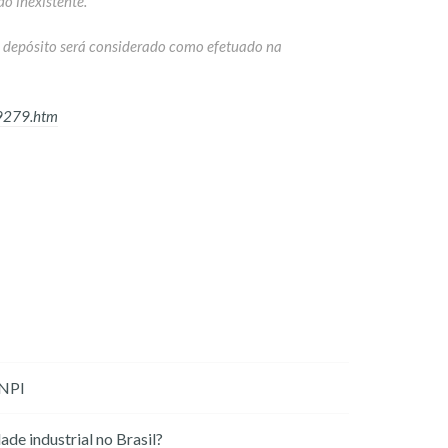
do inexistente.
o depósito será considerado como efetuado na
L9279.htm
INPI
de industrial no Brasil?