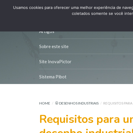
Usamos cookies para oferecer uma melhor experiência de naveg
coletados somente se você inter
Artigos
Sobre este site
Site InovaPictor
Sistema Pibot
HOME
/
⦿ DESENHOS INDUSTRIAIS
/
REQUISITOS PARA
Requisitos para u