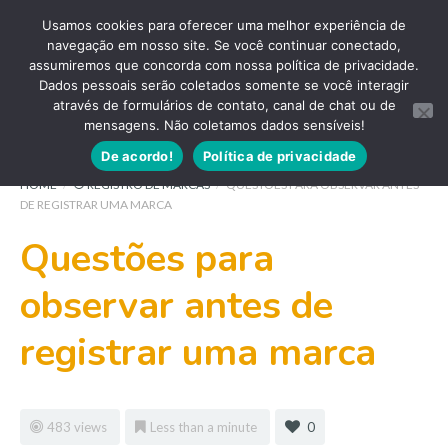
Usamos cookies para oferecer uma melhor experiência de
navegação em nosso site. Se você continuar conectado,
assumiremos que concorda com nossa política de privacidade.
Dados pessoais serão coletados somente se você interagir
através de formulários de contato, canal de chat ou de
mensagens. Não coletamos dados sensíveis!
De acordo!
Política de privacidade
HOME
/
⦿ REGISTRO DE MARCAS
/
QUESTÕES PARA OBSERVAR ANTES
DE REGISTRAR UMA MARCA
Questões para
observar antes de
registrar uma marca
483 views
Less than a minute
0