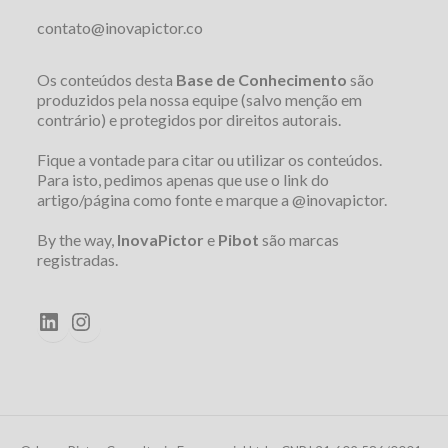
contato@inovapictor.co
Os conteúdos desta
Base de Conhecimento
são
produzidos pela nossa equipe (salvo menção em
contrário) e protegidos por direitos autorais.
Fique a vontade para citar ou utilizar os conteúdos.
Para isto, pedimos apenas que use o link do
artigo/página como fonte e marque a @inovapictor.
By the way,
InovaPictor
e
Pibot
são marcas
registradas.
LinkedIn
Instagram