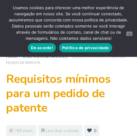
Usamos cookies para oferecer uma melhor experiência de
navegação em nosso site. Se você continuar conectado,
assumiremos que concorda com nossa política de privacidade.
Dados pessoais serão coletados somente se você interagir
através de formulários de contato, canal de chat ou de
mensagens. Não coletamos dados sensíveis!
De acordo!
Política de privacidade
HOME
/
⦿ DEPÓSITO DE PATENTES
/
REQUISITOS MÍNIMOS PARA UM
PEDIDO DE PATENTE
Requisitos mínimos
para um pedido de
patente
788 views
Less than a minute
0