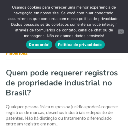
Usamos cookies para oferecer uma melhor experiência de
navegação em nosso site. Se você continuar conectado,
assumiremos que concorda com nossa política de privacidade.
Dados pessoais serão coletados somente se você interagir
através de formulários de contato, canal de chat ou de
mensagens. Não coletamos dados sensíveis!
De acordo!
Política de privacidade
Patentes
Quem pode requerer registros
de propriedade industrial no
Brasil?
Qualquer pessoa física ou pessoa jurídica poderá requerer
registros de marcas, desenhos industriais e depósito de
patentes. Não há distinção ou tratamento diferenciado
entre um registro em nom...