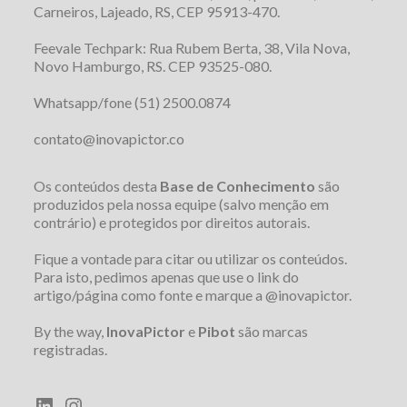
Carneiros, Lajeado, RS, CEP 95913-470.
Feevale Techpark: Rua Rubem Berta, 38, Vila Nova,
Novo Hamburgo, RS. CEP 93525-080.
Whatsapp/fone (51) 2500.0874
contato@inovapictor.co
Os conteúdos desta
Base de Conhecimento
são
produzidos pela nossa equipe (salvo menção em
contrário) e protegidos por direitos autorais.
Fique a vontade para citar ou utilizar os conteúdos.
Para isto, pedimos apenas que use o link do
artigo/página como fonte e marque a @inovapictor.
By the way,
InovaPictor
e
Pibot
são marcas
registradas.
LinkedIn
Instagram