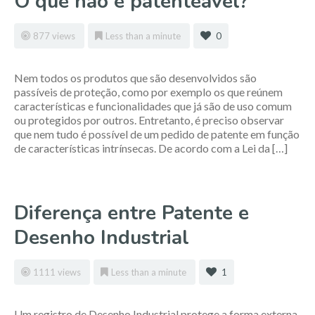
O que não é patenteável?
877 views
Less than a minute
0
Nem todos os produtos que são desenvolvidos são
passíveis de proteção, como por exemplo os que reúnem
características e funcionalidades que já são de uso comum
ou protegidos por outros. Entretanto, é preciso observar
que nem tudo é possível de um pedido de patente em função
de características intrínsecas. De acordo com a Lei da […]
Diferença entre Patente e
Desenho Industrial
1111 views
Less than a minute
1
Um registro de Desenho Industrial protege a forma externa