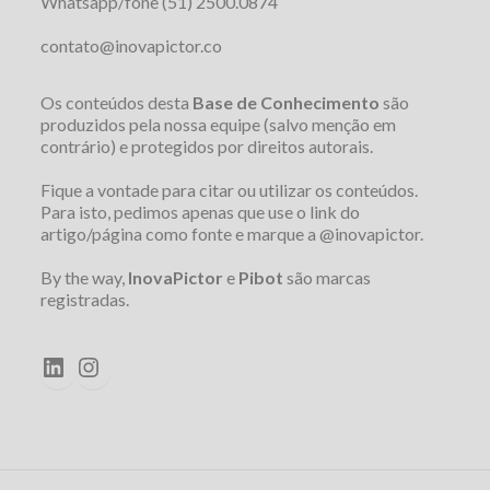
Whatsapp/fone (51) 2500.0874
contato@inovapictor.co
Os conteúdos desta
Base de Conhecimento
são
produzidos pela nossa equipe (salvo menção em
contrário) e protegidos por direitos autorais.
Fique a vontade para citar ou utilizar os conteúdos.
Para isto, pedimos apenas que use o link do
artigo/página como fonte e marque a @inovapictor.
By the way,
InovaPictor
e
Pibot
são marcas
registradas.
LinkedIn
Instagram