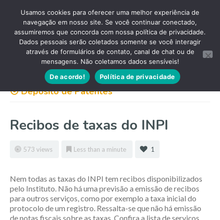
Usamos cookies para oferecer uma melhor experiência de
navegação em nosso site. Se você continuar conectado,
assumiremos que concorda com nossa política de privacidade.
Dados pessoais serão coletados somente se você interagir
através de formulários de contato, canal de chat ou de
mensagens. Não coletamos dados sensíveis!
De acordo!
Política de privacidade
⦿ Depósito de Patentes
Recibos de taxas do INPI
573 views
Less than a minute
1
Nem todas as taxas do INPI tem recibos disponibilizados
pelo Instituto. Não há uma previsão a emissão de recibos
para outros serviços, como por exemplo a taxa inicial do
protocolo de um registro. Ressalta-se que não há emissão
de notas fiscais sobre as taxas. Confira a lista de serviços