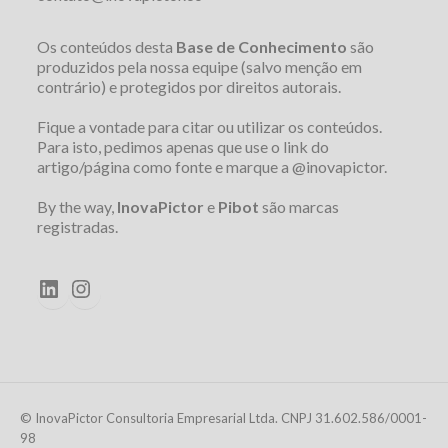
Os conteúdos desta
Base de Conhecimento
são
produzidos pela nossa equipe (salvo menção em
contrário) e protegidos por direitos autorais.
Fique a vontade para citar ou utilizar os conteúdos.
Para isto, pedimos apenas que use o link do
artigo/página como fonte e marque a @inovapictor.
By the way,
InovaPictor
e
Pibot
são marcas
registradas.
LinkedIn
Instagram
© InovaPictor Consultoria Empresarial Ltda. CNPJ 31.602.586/0001-
98