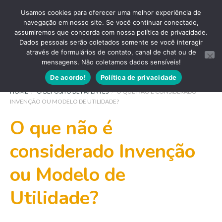
Usamos cookies para oferecer uma melhor experiência de
navegação em nosso site. Se você continuar conectado,
assumiremos que concorda com nossa política de privacidade.
Dados pessoais serão coletados somente se você interagir
através de formulários de contato, canal de chat ou de
mensagens. Não coletamos dados sensíveis!
De acordo!
Política de privacidade
HOME
/
⦿ DEPÓSITO DE PATENTES
/
O QUE NÃO É CONSIDERADO
INVENÇÃO OU MODELO DE UTILIDADE?
O que não é
considerado Invenção
ou Modelo de
Utilidade?